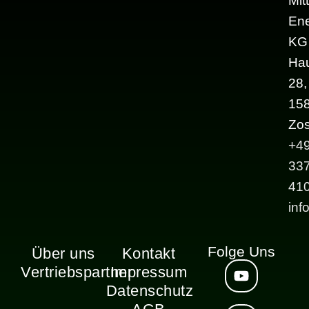
Mit
Ene
KG
Hau
28,
15
Zo
+4
33
41
inf
Folge Uns
Über uns
Kontakt
Vertriebspartner
Impressum
Datenschutz